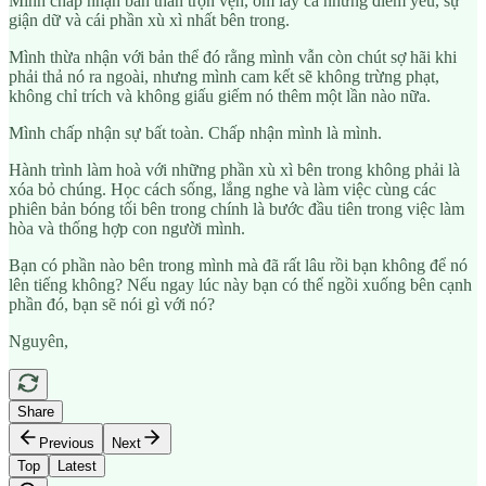
Mình chấp nhận bản thân trọn vẹn, ôm lấy cả những điểm yếu, sự
giận dữ và cái phần xù xì nhất bên trong.
Mình thừa nhận với bản thể đó rằng mình vẫn còn chút sợ hãi khi
phải thả nó ra ngoài, nhưng mình cam kết sẽ không trừng phạt,
không chỉ trích và không giấu giếm nó thêm một lần nào nữa.
Mình chấp nhận sự bất toàn. Chấp nhận mình là mình.
Hành trình làm hoà với những phần xù xì bên trong không phải là
xóa bỏ chúng. Học cách sống, lắng nghe và làm việc cùng các
phiên bản bóng tối bên trong chính là bước đầu tiên trong việc làm
hòa và thống hợp con người mình.
Bạn có phần nào bên trong mình mà đã rất lâu rồi bạn không để nó
lên tiếng không? Nếu ngay lúc này bạn có thể ngồi xuống bên cạnh
phần đó, bạn sẽ nói gì với nó?
Nguyên,
Share
Previous
Next
Top
Latest