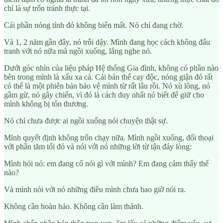
chỉ là sự trốn tránh thực tại.
Cái phần nóng tính đó không biến mất. Nó chỉ đang chờ.
Và 1, 2 năm gần đây, nó trỗi dậy. Mình đang học cách không đấu
tranh với nó nữa mà ngồi xuống, lắng nghe nó.
Dưới góc nhìn của liệu pháp Hệ thống Gia đình, không có phần nào
bên trong mình là xấu xa cả. Cái bản thể cay độc, nóng giận đó rất
có thể là một phiên bản bảo vệ mình từ rất lâu rồi. Nó xù lông, nó
gầm gừ, nó gây chiến, vì đó là cách duy nhất nó biết để giữ cho
mình không bị tổn thương.
Nó chỉ chưa được ai ngồi xuống nói chuyện thật sự.
Mình quyết định không trốn chạy nữa. Mình ngồi xuống, đối thoại
với phần tăm tối đó và nói với nó những lời từ tận đáy lòng:
Mình hỏi nó: em đang cố nói gì với mình? Em đang cảm thấy thế
nào?
Và mình nói với nó những điều mình chưa bao giờ nói ra.
Không cần hoàn hảo. Không cần làm thánh.