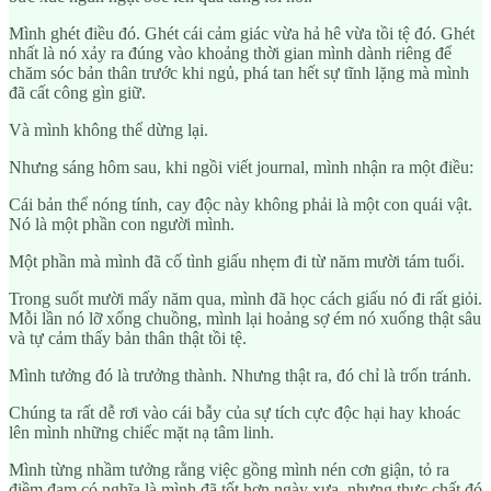
Mình ghét điều đó. Ghét cái cảm giác vừa hả hê vừa tồi tệ đó. Ghét
nhất là nó xảy ra đúng vào khoảng thời gian mình dành riêng để
chăm sóc bản thân trước khi ngủ, phá tan hết sự tĩnh lặng mà mình
đã cất công gìn giữ.
Và mình không thể dừng lại.
Nhưng sáng hôm sau, khi ngồi viết journal, mình nhận ra một điều:
Cái bản thể nóng tính, cay độc này không phải là một con quái vật.
Nó là một phần con người mình.
Một phần mà mình đã cố tình giấu nhẹm đi từ năm mười tám tuổi.
Trong suốt mười mấy năm qua, mình đã học cách giấu nó đi rất giỏi.
Mỗi lần nó lỡ xổng chuồng, mình lại hoảng sợ ém nó xuống thật sâu
và tự cảm thấy bản thân thật tồi tệ.
Mình tưởng đó là trưởng thành. Nhưng thật ra, đó chỉ là trốn tránh.
Chúng ta rất dễ rơi vào cái bẫy của sự tích cực độc hại hay khoác
lên mình những chiếc mặt nạ tâm linh.
Mình từng nhầm tưởng rằng việc gồng mình nén cơn giận, tỏ ra
điềm đạm có nghĩa là mình đã tốt hơn ngày xưa, nhưng thực chất đó