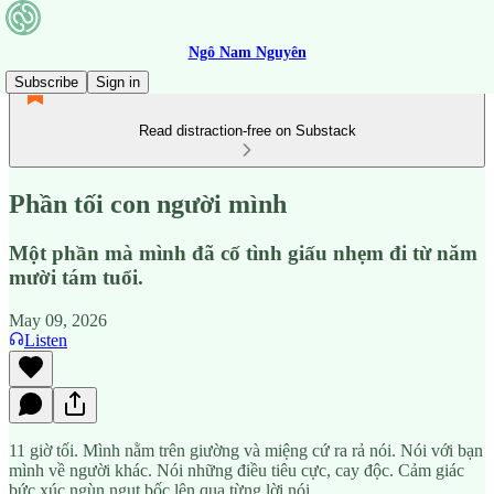
Ngô Nam Nguyên
Subscribe
Sign in
Read distraction-free on Substack
Phần tối con người mình
Một phần mà mình đã cố tình giấu nhẹm đi từ năm
mười tám tuổi.
May 09, 2026
Listen
11 giờ tối. Mình nằm trên giường và miệng cứ ra rả nói. Nói với bạn
mình về người khác. Nói những điều tiêu cực, cay độc. Cảm giác
bức xúc ngùn ngụt bốc lên qua từng lời nói.